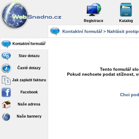
Registrace
Katalog
Kontaktní formulář
>
Nahlásit proti
Kontaktní formulář
Stav dotazu
Časté dotazy
Tento formulář slo
Pokud nechcete podat stížnost, v
Jak zaplatit fakturu
Facebook
Chci pod
Naše adresa
Naše bannery