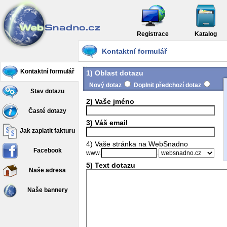
Registrace
Katalog
Kontaktní formulář
Kontaktní formulář
1) Oblast dotazu
Nový dotaz
Doplnit předchozí dotaz
Stav dotazu
2) Vaše jméno
Časté dotazy
3) Váš email
Jak zaplatit fakturu
4) Vaše stránka na WebSnadno
Facebook
www.
.
5) Text dotazu
Naše adresa
Naše bannery