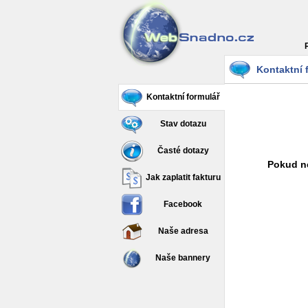
Kontaktní 
Kontaktní formulář
Stav dotazu
Časté dotazy
Pokud ne
Jak zaplatit fakturu
Facebook
Naše adresa
Naše bannery