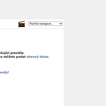
šující pravidla.
o můžete podat
obecný dotaz.
ůvody!