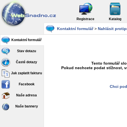
Registrace
Katalog
Kontaktní formulář
>
Nahlásit proti
Kontaktní formulář
Stav dotazu
Časté dotazy
Tento formulář slo
Pokud nechcete podat stížnost, v
Jak zaplatit fakturu
Facebook
Chci pod
Naše adresa
Naše bannery