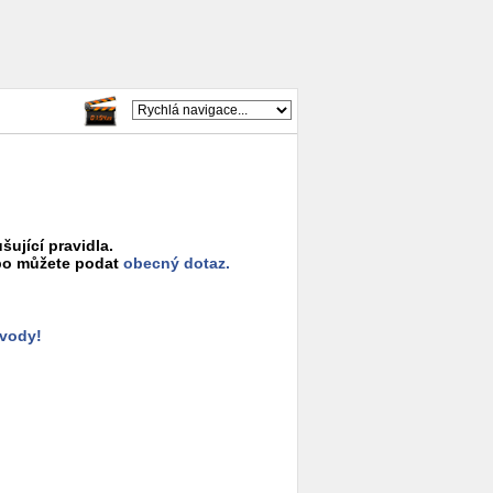
šující pravidla.
o můžete podat
obecný dotaz.
ůvody!