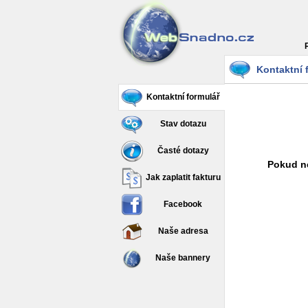
Kontaktní 
Kontaktní formulář
Stav dotazu
Časté dotazy
Pokud ne
Jak zaplatit fakturu
Facebook
Naše adresa
Naše bannery