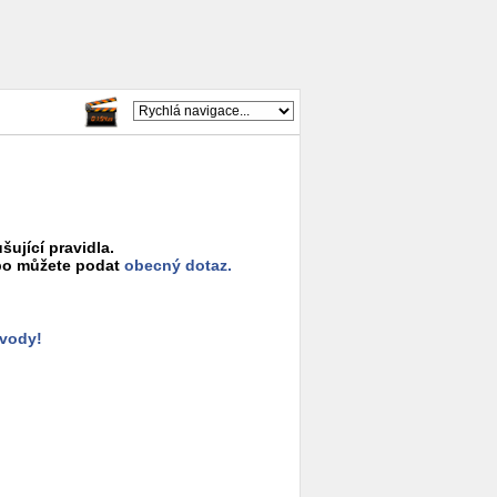
šující pravidla.
o můžete podat
obecný dotaz.
ůvody!