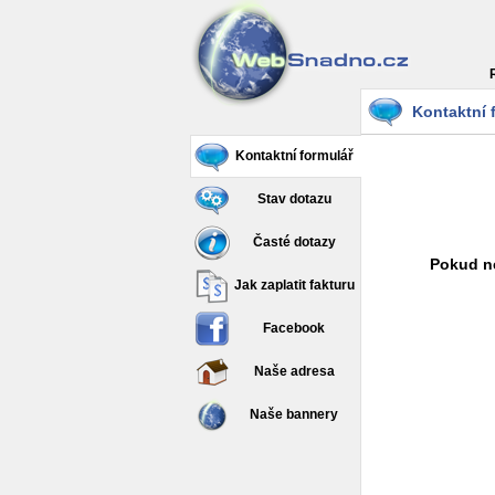
Kontaktní 
Kontaktní formulář
Stav dotazu
Časté dotazy
Pokud ne
Jak zaplatit fakturu
Facebook
Naše adresa
Naše bannery