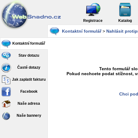
Registrace
Katalog
Kontaktní formulář
>
Nahlásit proti
Kontaktní formulář
Stav dotazu
Časté dotazy
Tento formulář slo
Pokud nechcete podat stížnost, v
Jak zaplatit fakturu
Facebook
Chci pod
Naše adresa
Naše bannery