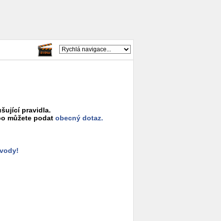
šující pravidla.
o můžete podat
obecný dotaz.
ůvody!