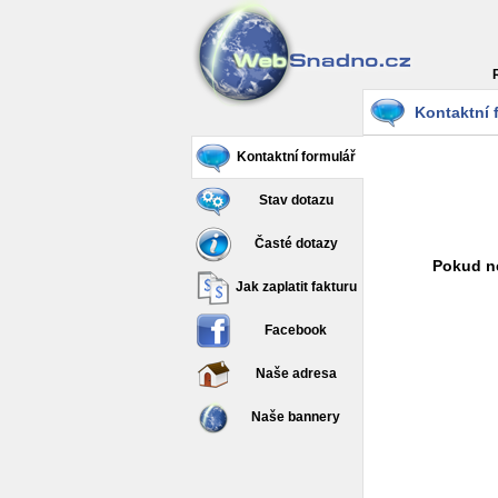
Kontaktní 
Kontaktní formulář
Stav dotazu
Časté dotazy
Pokud ne
Jak zaplatit fakturu
Facebook
Naše adresa
Naše bannery