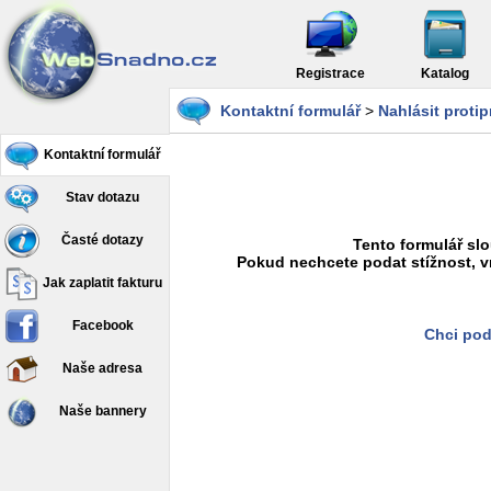
Registrace
Katalog
Kontaktní formulář
>
Nahlásit proti
Kontaktní formulář
Stav dotazu
Časté dotazy
Tento formulář slo
Pokud nechcete podat stížnost, v
Jak zaplatit fakturu
Facebook
Chci pod
Naše adresa
Naše bannery