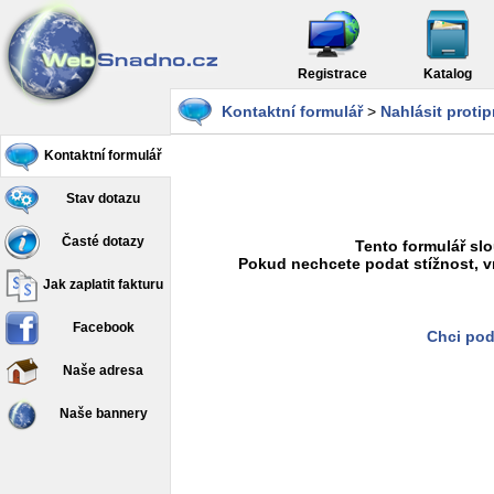
Registrace
Katalog
Kontaktní formulář
>
Nahlásit proti
Kontaktní formulář
Stav dotazu
Časté dotazy
Tento formulář slo
Pokud nechcete podat stížnost, v
Jak zaplatit fakturu
Facebook
Chci pod
Naše adresa
Naše bannery