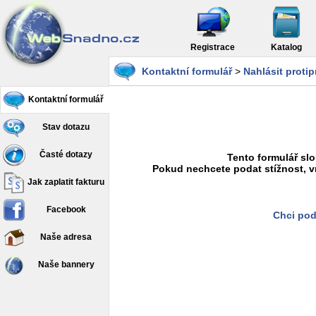
Registrace
Katalog
Kontaktní formulář
>
Nahlásit proti
Kontaktní formulář
Stav dotazu
Časté dotazy
Tento formulář slo
Pokud nechcete podat stížnost, v
Jak zaplatit fakturu
Facebook
Chci pod
Naše adresa
Naše bannery