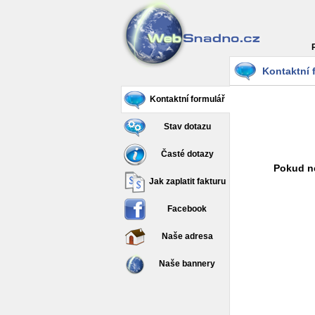
Kontaktní 
Kontaktní formulář
Stav dotazu
Časté dotazy
Pokud ne
Jak zaplatit fakturu
Facebook
Naše adresa
Naše bannery