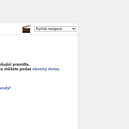
šující pravidla.
o můžete podat
obecný dotaz.
ůvody!