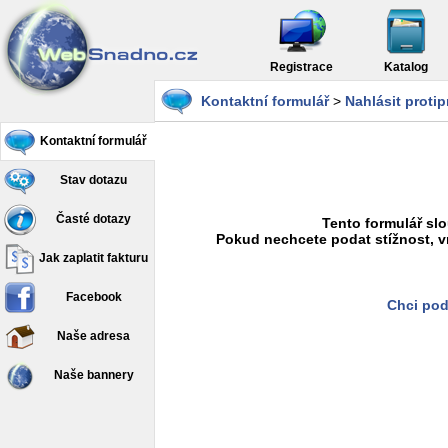
Registrace
Katalog
Kontaktní formulář
>
Nahlásit proti
Kontaktní formulář
Stav dotazu
Časté dotazy
Tento formulář slo
Pokud nechcete podat stížnost, v
Jak zaplatit fakturu
Facebook
Chci pod
Naše adresa
Naše bannery