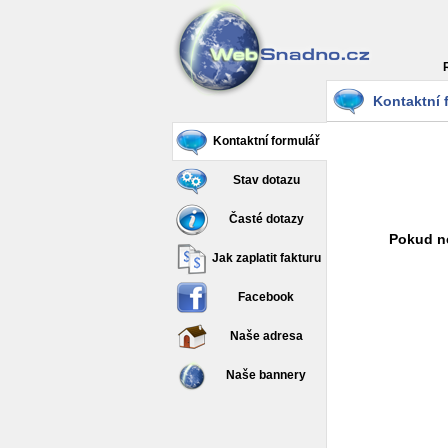
Kontaktní 
Kontaktní formulář
Stav dotazu
Časté dotazy
Pokud ne
Jak zaplatit fakturu
Facebook
Naše adresa
Naše bannery