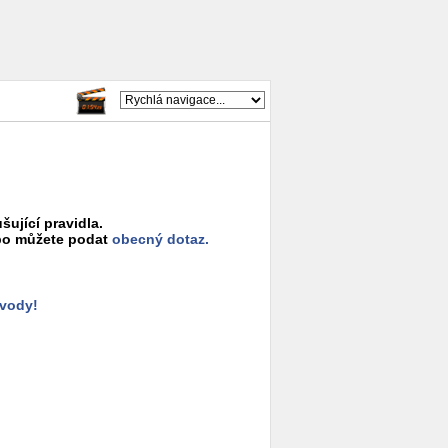
šující pravidla.
o můžete podat
obecný dotaz.
ůvody!