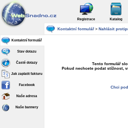
Registrace
Katalog
Kontaktní formulář
>
Nahlásit proti
Kontaktní formulář
Stav dotazu
Časté dotazy
Tento formulář slo
Pokud nechcete podat stížnost, v
Jak zaplatit fakturu
Facebook
Chci pod
Naše adresa
Naše bannery