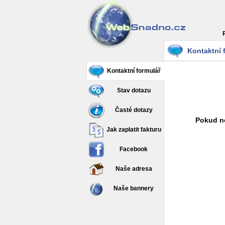
Kontaktní 
Kontaktní formulář
Stav dotazu
Časté dotazy
Pokud ne
Jak zaplatit fakturu
Facebook
Naše adresa
Naše bannery