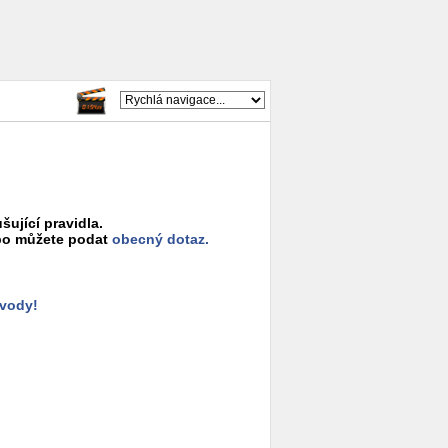
šující pravidla.
o můžete podat
obecný dotaz.
ůvody!