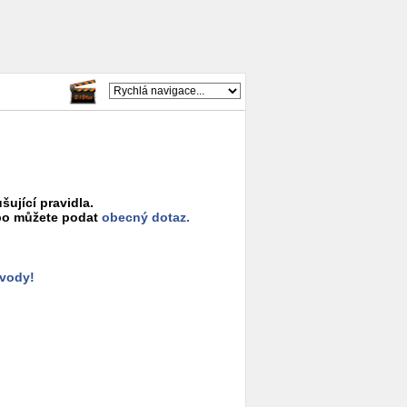
šující pravidla.
o můžete podat
obecný dotaz.
ůvody!