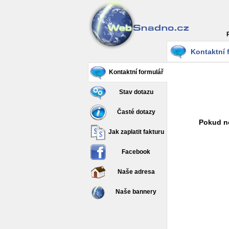
Kontaktní 
Kontaktní formulář
Stav dotazu
Časté dotazy
Pokud ne
Jak zaplatit fakturu
Facebook
Naše adresa
Naše bannery