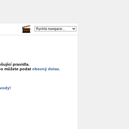
šující pravidla.
o můžete podat
obecný dotaz.
ůvody!