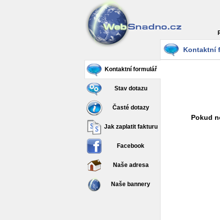
Kontaktní 
Kontaktní formulář
Stav dotazu
Časté dotazy
Pokud ne
Jak zaplatit fakturu
Facebook
Naše adresa
Naše bannery