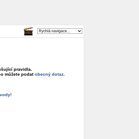
šující pravidla.
o můžete podat
obecný dotaz.
ůvody!