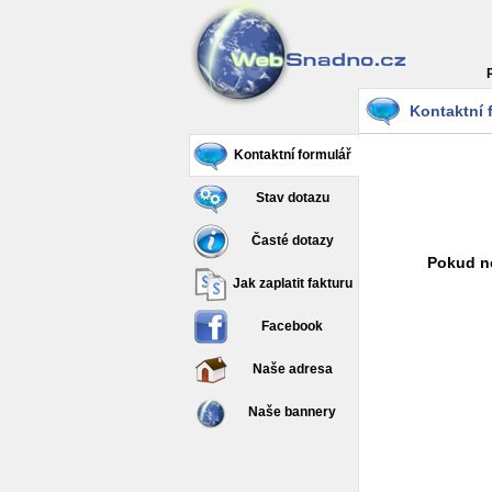
Kontaktní 
Kontaktní formulář
Stav dotazu
Časté dotazy
Pokud ne
Jak zaplatit fakturu
Facebook
Naše adresa
Naše bannery