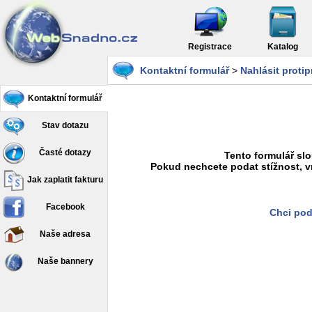
Registrace
Katalog
Kontaktní formulář
>
Nahlásit proti
Kontaktní formulář
Stav dotazu
Časté dotazy
Tento formulář slo
Pokud nechcete podat stížnost, v
Jak zaplatit fakturu
Facebook
Chci pod
Naše adresa
Naše bannery