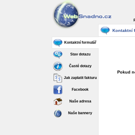
Kontaktní 
Kontaktní formulář
Stav dotazu
Časté dotazy
Pokud ne
Jak zaplatit fakturu
Facebook
Naše adresa
Naše bannery