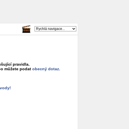
šující pravidla.
o můžete podat
obecný dotaz.
ůvody!