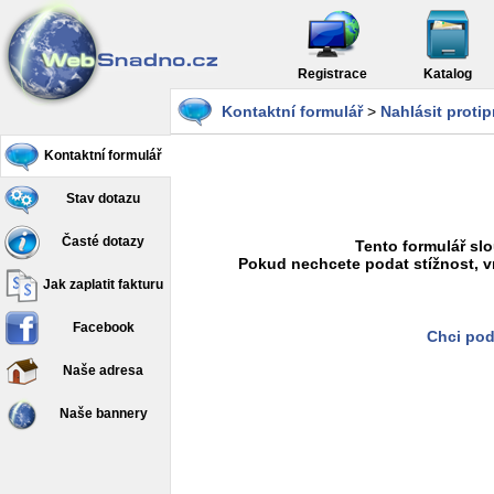
Registrace
Katalog
Kontaktní formulář
>
Nahlásit proti
Kontaktní formulář
Stav dotazu
Časté dotazy
Tento formulář slo
Pokud nechcete podat stížnost, v
Jak zaplatit fakturu
Facebook
Chci pod
Naše adresa
Naše bannery