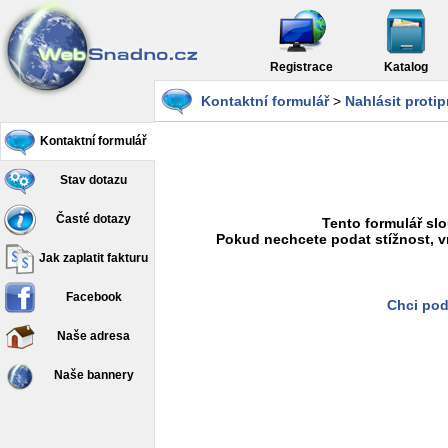
Registrace
Katalog
Kontaktní formulář
>
Nahlásit proti
Kontaktní formulář
Stav dotazu
Časté dotazy
Tento formulář slo
Pokud nechcete podat stížnost, v
Jak zaplatit fakturu
Facebook
Chci pod
Naše adresa
Naše bannery