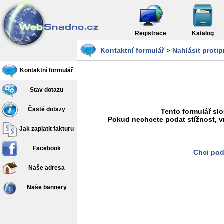
Registrace
Katalog
Kontaktní formulář
>
Nahlásit proti
Kontaktní formulář
Stav dotazu
Časté dotazy
Tento formulář slo
Pokud nechcete podat stížnost, v
Jak zaplatit fakturu
Facebook
Chci pod
Naše adresa
Naše bannery