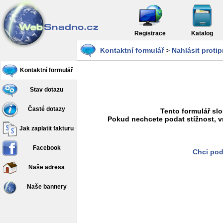
Registrace
Katalog
Kontaktní formulář
>
Nahlásit proti
Kontaktní formulář
Stav dotazu
Časté dotazy
Tento formulář slo
Pokud nechcete podat stížnost, v
Jak zaplatit fakturu
Facebook
Chci pod
Naše adresa
Naše bannery