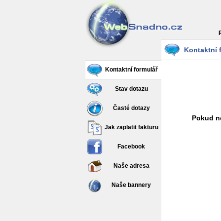
Kontaktní 
Kontaktní formulář
Stav dotazu
Časté dotazy
Pokud ne
Jak zaplatit fakturu
Facebook
Naše adresa
Naše bannery