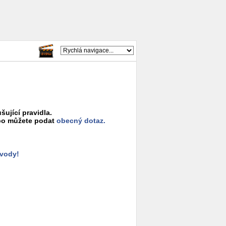
šující pravidla.
o můžete podat
obecný dotaz.
ůvody!