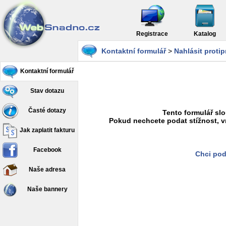
Registrace
Katalog
Kontaktní formulář
>
Nahlásit proti
Kontaktní formulář
Stav dotazu
Časté dotazy
Tento formulář slo
Pokud nechcete podat stížnost, v
Jak zaplatit fakturu
Facebook
Chci pod
Naše adresa
Naše bannery