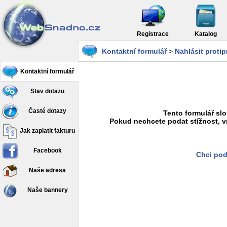
Registrace
Katalog
Kontaktní formulář
>
Nahlásit proti
Kontaktní formulář
Stav dotazu
Časté dotazy
Tento formulář slo
Pokud nechcete podat stížnost, v
Jak zaplatit fakturu
Facebook
Chci pod
Naše adresa
Naše bannery