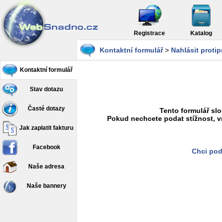
Registrace
Katalog
Kontaktní formulář
>
Nahlásit proti
Kontaktní formulář
Stav dotazu
Časté dotazy
Tento formulář slo
Pokud nechcete podat stížnost, v
Jak zaplatit fakturu
Facebook
Chci pod
Naše adresa
Naše bannery