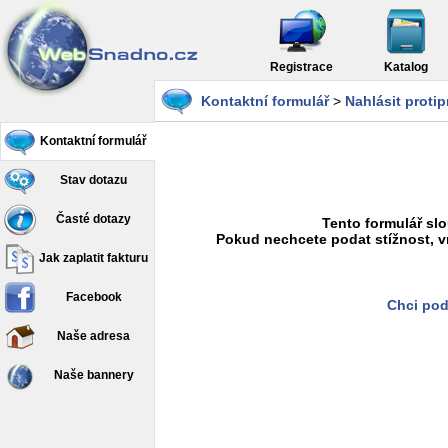
Registrace
Katalog
Kontaktní formulář
>
Nahlásit proti
Kontaktní formulář
Stav dotazu
Časté dotazy
Tento formulář slo
Pokud nechcete podat stížnost, v
Jak zaplatit fakturu
Facebook
Chci pod
Naše adresa
Naše bannery