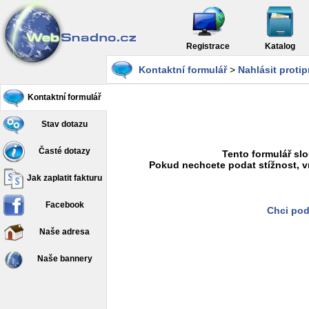
Registrace
Katalog
Kontaktní formulář
>
Nahlásit proti
Kontaktní formulář
Stav dotazu
Časté dotazy
Tento formulář slo
Pokud nechcete podat stížnost, v
Jak zaplatit fakturu
Facebook
Chci pod
Naše adresa
Naše bannery