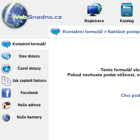
Registrace
Katalog
Kontaktní formulář
>
Nahlásit proti
Kontaktní formulář
Stav dotazu
Časté dotazy
Tento formulář slo
Pokud nechcete podat stížnost, v
Jak zaplatit fakturu
Facebook
Chci pod
Naše adresa
Naše bannery