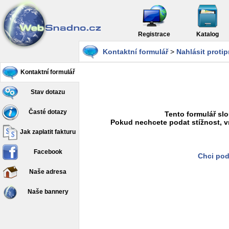
Registrace
Katalog
Kontaktní formulář
>
Nahlásit proti
Kontaktní formulář
Stav dotazu
Časté dotazy
Tento formulář slo
Pokud nechcete podat stížnost, v
Jak zaplatit fakturu
Facebook
Chci pod
Naše adresa
Naše bannery