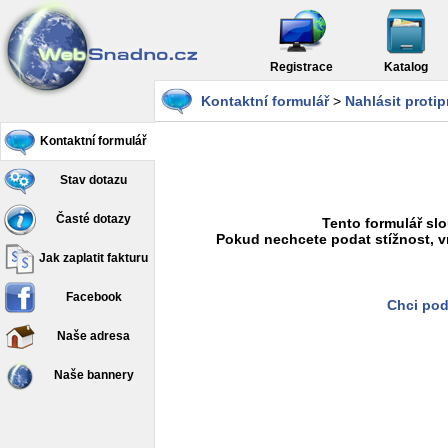
Registrace
Katalog
Kontaktní formulář
>
Nahlásit proti
Kontaktní formulář
Stav dotazu
Časté dotazy
Tento formulář slo
Pokud nechcete podat stížnost, v
Jak zaplatit fakturu
Facebook
Chci pod
Naše adresa
Naše bannery