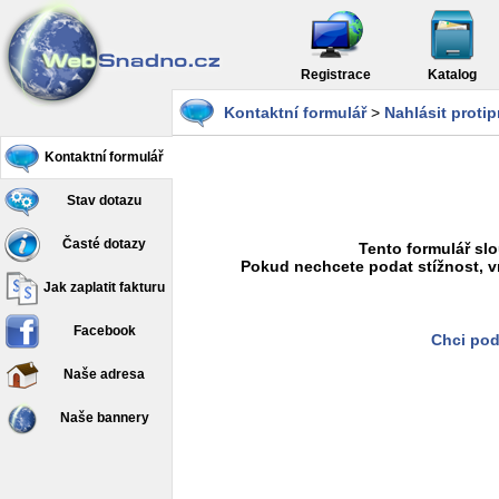
Registrace
Katalog
Kontaktní formulář
>
Nahlásit proti
Kontaktní formulář
Stav dotazu
Časté dotazy
Tento formulář slo
Pokud nechcete podat stížnost, v
Jak zaplatit fakturu
Facebook
Chci pod
Naše adresa
Naše bannery