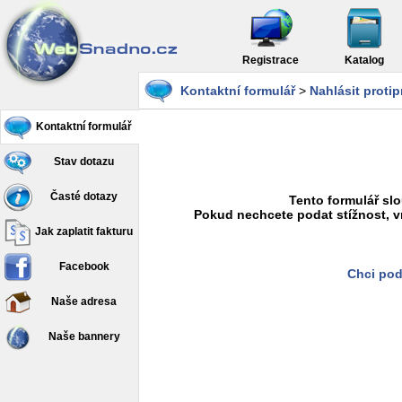
Registrace
Katalog
Kontaktní formulář
>
Nahlásit proti
Kontaktní formulář
Stav dotazu
Časté dotazy
Tento formulář slo
Pokud nechcete podat stížnost, v
Jak zaplatit fakturu
Facebook
Chci pod
Naše adresa
Naše bannery