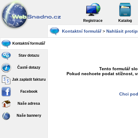
Registrace
Katalog
Kontaktní formulář
>
Nahlásit proti
Kontaktní formulář
Stav dotazu
Časté dotazy
Tento formulář slo
Pokud nechcete podat stížnost, v
Jak zaplatit fakturu
Facebook
Chci pod
Naše adresa
Naše bannery