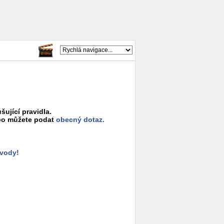
šující pravidla.
o můžete podat
obecný dotaz.
ůvody!