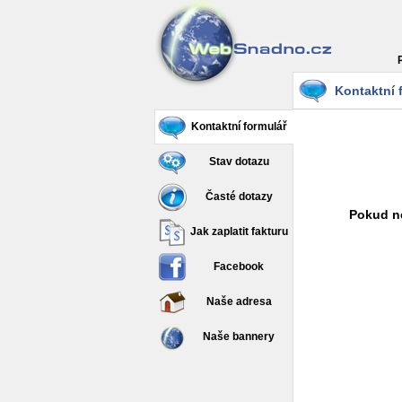
Kontaktní 
Kontaktní formulář
Stav dotazu
Časté dotazy
Pokud ne
Jak zaplatit fakturu
Facebook
Naše adresa
Naše bannery