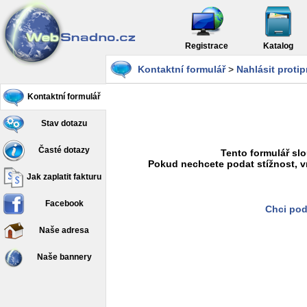
Registrace
Katalog
Kontaktní formulář
>
Nahlásit proti
Kontaktní formulář
Stav dotazu
Časté dotazy
Tento formulář slo
Pokud nechcete podat stížnost, v
Jak zaplatit fakturu
Facebook
Chci pod
Naše adresa
Naše bannery