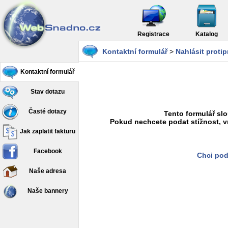
Registrace
Katalog
Kontaktní formulář
>
Nahlásit proti
Kontaktní formulář
Stav dotazu
Časté dotazy
Tento formulář slo
Pokud nechcete podat stížnost, v
Jak zaplatit fakturu
Facebook
Chci pod
Naše adresa
Naše bannery