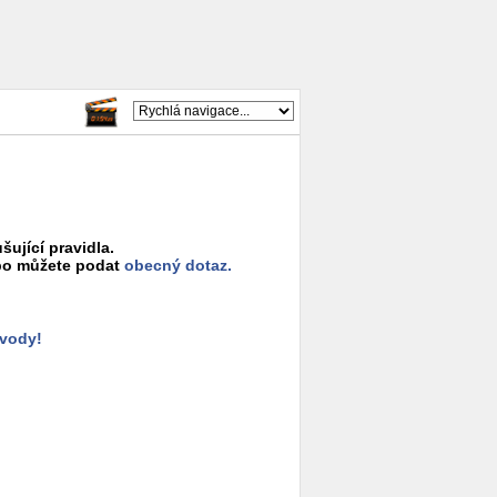
šující pravidla.
o můžete podat
obecný dotaz.
ůvody!