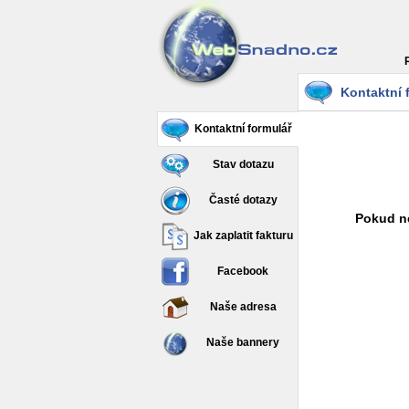
Kontaktní 
Kontaktní formulář
Stav dotazu
Časté dotazy
Pokud ne
Jak zaplatit fakturu
Facebook
Naše adresa
Naše bannery