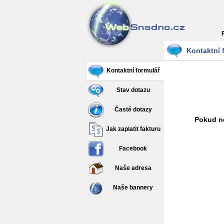
Kontaktní 
Kontaktní formulář
Stav dotazu
Časté dotazy
Pokud ne
Jak zaplatit fakturu
Facebook
Naše adresa
Naše bannery