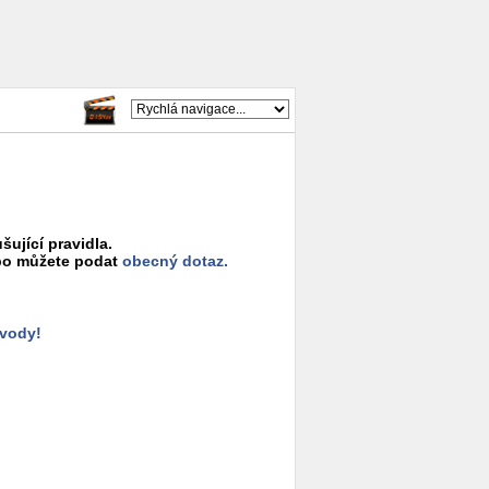
šující pravidla.
o můžete podat
obecný dotaz.
ůvody!