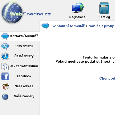
Registrace
Katalog
Kontaktní formulář
>
Nahlásit proti
Kontaktní formulář
Stav dotazu
Časté dotazy
Tento formulář slo
Pokud nechcete podat stížnost, v
Jak zaplatit fakturu
Facebook
Chci pod
Naše adresa
Naše bannery