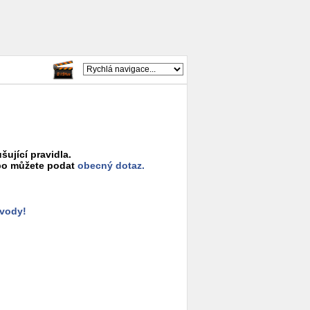
šující pravidla.
o můžete podat
obecný dotaz.
ůvody!