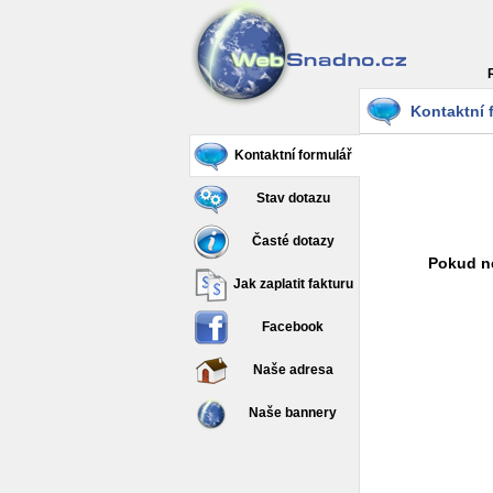
Kontaktní 
Kontaktní formulář
Stav dotazu
Časté dotazy
Pokud ne
Jak zaplatit fakturu
Facebook
Naše adresa
Naše bannery