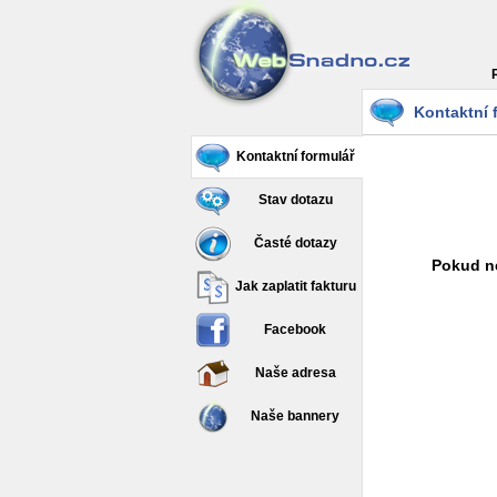
Kontaktní 
Kontaktní formulář
Stav dotazu
Časté dotazy
Pokud ne
Jak zaplatit fakturu
Facebook
Naše adresa
Naše bannery