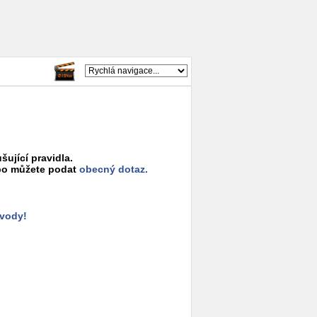
šující pravidla.
o můžete podat
obecný dotaz.
ůvody!