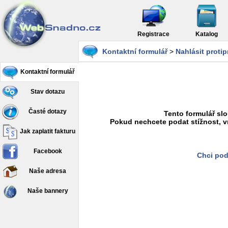
Registrace
Katalog
Kontaktní formulář
>
Nahlásit proti
Kontaktní formulář
Stav dotazu
Časté dotazy
Tento formulář slo
Pokud nechcete podat stížnost, v
Jak zaplatit fakturu
Facebook
Chci pod
Naše adresa
Naše bannery