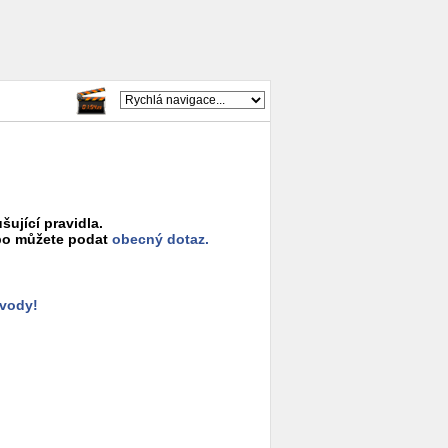
šující pravidla.
o můžete podat
obecný dotaz.
ůvody!