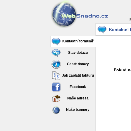
Kontaktní 
Kontaktní formulář
Stav dotazu
Časté dotazy
Pokud ne
Jak zaplatit fakturu
Facebook
Naše adresa
Naše bannery