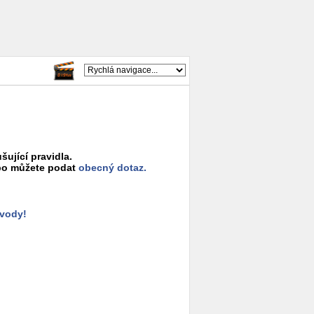
šující pravidla.
o můžete podat
obecný dotaz.
ůvody!