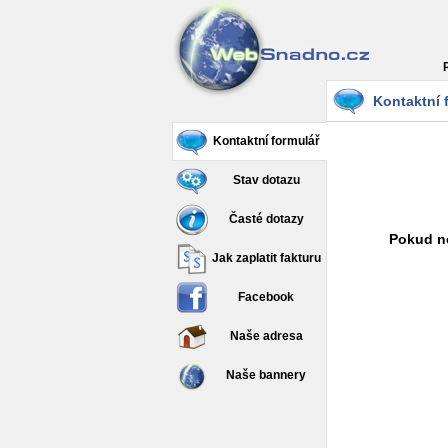
Kontaktní 
Kontaktní formulář
Stav dotazu
Časté dotazy
Pokud ne
Jak zaplatit fakturu
Facebook
Naše adresa
Naše bannery