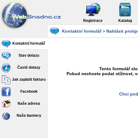
Registrace
Katalog
Kontaktní formulář
>
Nahlásit proti
Kontaktní formulář
Stav dotazu
Časté dotazy
Tento formulář slo
Pokud nechcete podat stížnost, v
Jak zaplatit fakturu
Facebook
Chci pod
Naše adresa
Naše bannery