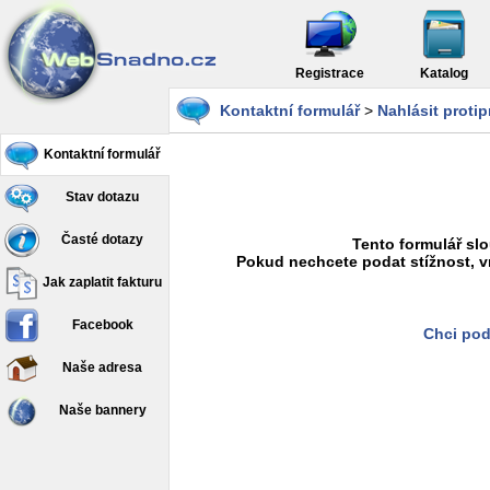
Registrace
Katalog
Kontaktní formulář
>
Nahlásit proti
Kontaktní formulář
Stav dotazu
Časté dotazy
Tento formulář slo
Pokud nechcete podat stížnost, v
Jak zaplatit fakturu
Facebook
Chci pod
Naše adresa
Naše bannery